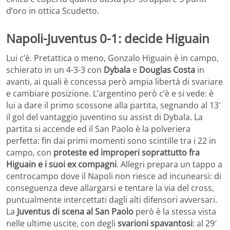
d’oro in ottica Scudetto.
Napoli-Juventus 0-1: decide Higuain
Lui c’è. Pretattica o meno, Gonzalo Higuain è in campo,
schierato in un 4-3-3 con
Dybala
e
Douglas Costa
in
avanti, ai quali è concessa però ampia libertà di svariare
e cambiare posizione. L’argentino però c’è e si vede: è
lui a dare il primo scossone alla partita, segnando al 13′
il gol del vantaggio juventino su assist di Dybala. La
partita si accende ed il San Paolo è la polveriera
perfetta: fin dai primi momenti sono scintille tra i 22 in
campo, con
proteste ed improperi soprattutto fra
Higuain e i suoi ex compagni
. Allegri prepara un tappo a
centrocampo dove il Napoli non riesce ad incunearsi: di
conseguenza deve allargarsi e tentare la via del cross,
puntualmente intercettati dagli alti difensori avversari.
La
Juventus di scena al San Paolo
però è la stessa vista
nelle ultime uscite, con degli
svarioni spavantosi
: al 29′