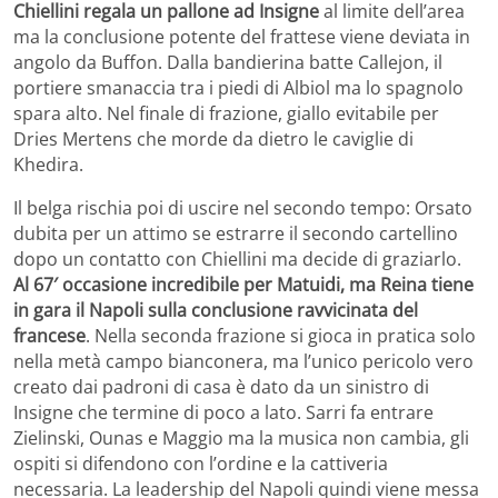
Chiellini regala un pallone ad Insigne
al limite dell’area
ma la conclusione potente del frattese viene deviata in
angolo da Buffon. Dalla bandierina batte Callejon, il
portiere smanaccia tra i piedi di Albiol ma lo spagnolo
spara alto. Nel finale di frazione, giallo evitabile per
Dries Mertens che morde da dietro le caviglie di
Khedira.
Il belga rischia poi di uscire nel secondo tempo: Orsato
dubita per un attimo se estrarre il secondo cartellino
dopo un contatto con Chiellini ma decide di graziarlo.
Al 67′ occasione incredibile per Matuidi, ma Reina tiene
in gara il Napoli sulla conclusione ravvicinata del
francese
. Nella seconda frazione si gioca in pratica solo
nella metà campo bianconera, ma l’unico pericolo vero
creato dai padroni di casa è dato da un sinistro di
Insigne che termine di poco a lato. Sarri fa entrare
Zielinski, Ounas e Maggio ma la musica non cambia, gli
ospiti si difendono con l’ordine e la cattiveria
necessaria. La leadership del Napoli quindi viene messa