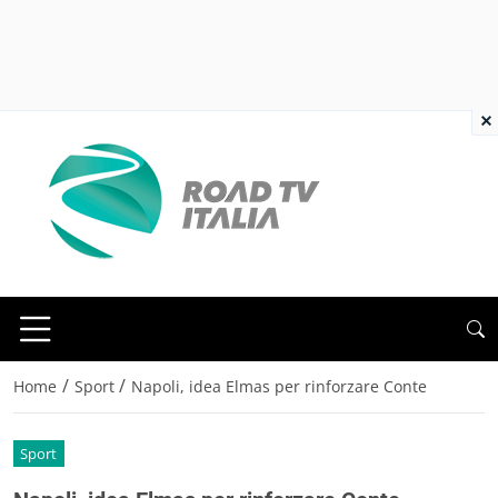
×
/
/
Home
Sport
Napoli, idea Elmas per rinforzare Conte
Sport