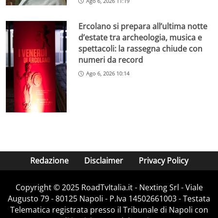
Ago 6, 2026 11:19
Ercolano si prepara all’ultima notte
d’estate tra archeologia, musica e
spettacoli: la rassegna chiude con
numeri da record
Ago 6, 2026 10:14
Redazione
Disclaimer
Privacy Policy
Copyright ©️ 2025 RoadTvItalia.it - Nexting Srl - Viale
Augusto 79 - 80125 Napoli - P.Iva 14502661003 - Testata
Telematica registrata presso il Tribunale di Napoli con