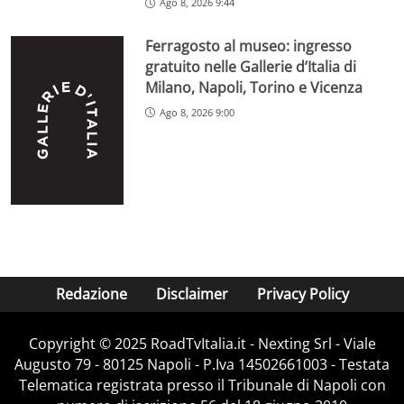
Ago 8, 2026 9:44
Ferragosto al museo: ingresso
gratuito nelle Gallerie d’Italia di
Milano, Napoli, Torino e Vicenza
Ago 8, 2026 9:00
Redazione
Disclaimer
Privacy Policy
Copyright ©️ 2025 RoadTvItalia.it - Nexting Srl - Viale
Augusto 79 - 80125 Napoli - P.Iva 14502661003 - Testata
Telematica registrata presso il Tribunale di Napoli con