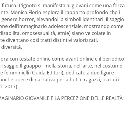
l futuro. L’ignoto si manifesta ai giovani come una forza
nte. Monica Florio esplora il rapporto profondo che i
genere horror, elevandoli a simboli identitari. Il saggio
zione dell’immaginario adolescenziale, mostrando come
disabilità, omosessualità, etnie) siano veicolate in
 diventano così tratti distintivi valorizzati,
 diversità.
bora con testate online come avantionline e il periodico
l saggio Il guappo – nella storia, nell’arte, nel costume
e femminielli (Guida Editori), dedicato a due figure
he opere di narrativa per adulti e ragazzi, tra cui il
, 2017).
MAGINARIO GIOVANILE E LA PERCEZIONE DELLE REALTÀ