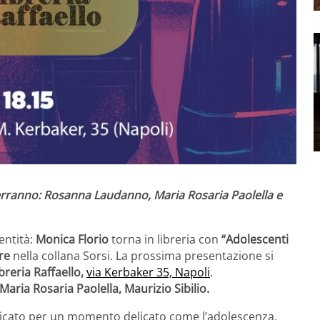
verranno:
Rosanna Laudanno, Maria Rosaria Paolella e
entità:
Monica Florio
torna in libreria con
“Adolescenti
re
nella collana Sorsi. La prossima presentazione si
ibreria Raffaello,
via Kerbaker 35, Napoli
.
ria Rosaria Paolella, Maurizio Sibilio.
icato per un momento delicato come l’adolescenza,