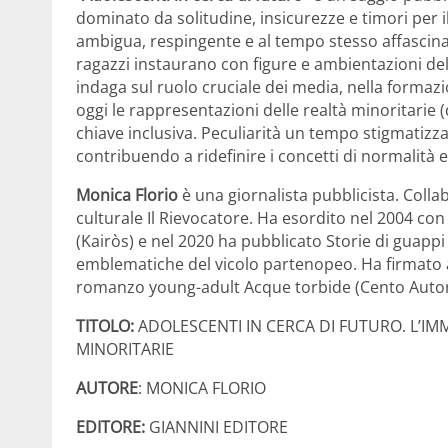
dominato da solitudine, insicurezze e timori per i
ambigua, respingente e al tempo stesso affascina
ragazzi instaurano con figure e ambientazioni del 
indaga sul ruolo cruciale dei media, nella forma
oggi le rappresentazioni delle realtà minoritarie (
chiave inclusiva. Peculiarità un tempo stigmatizzate
contribuendo a ridefinire i concetti di normalità e
Monica Florio
è una giornalista pubblicista. Colla
culturale Il Rievocatore. Ha esordito nel 2004 con i
(Kairòs) e nel 2020 ha pubblicato Storie di guappi 
emblematiche del vicolo partenopeo. Ha firmato anc
romanzo young-adult Acque torbide (Cento Autori
TITOLO:
ADOLESCENTI IN CERCA DI FUTURO. L’IM
MINORITARIE
AUTORE
: MONICA FLORIO
EDITORE:
GIANNINI EDITORE