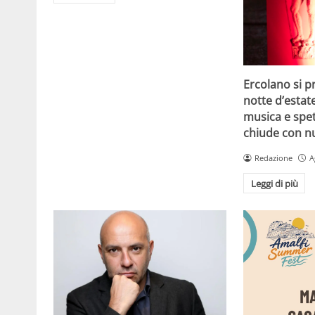
Ercolano si p
notte d’estat
musica e spet
chiude con n
Redazione
A
Leggi di più