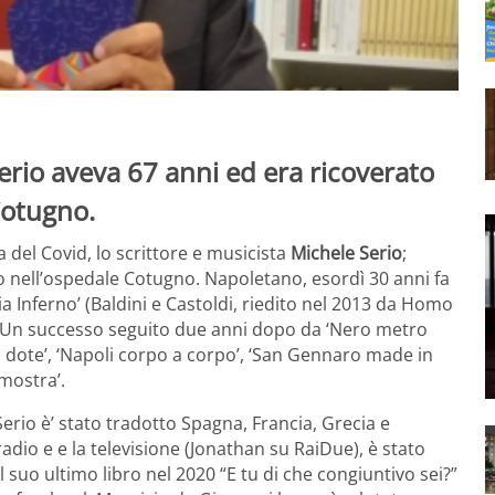
erio aveva 67 anni ed era ricoverato
Cotugno.
del Covid, lo scrittore e musicista
Michele Serio
;
o nell’ospedale Cotugno. Napoletano, esordì 30 anni fa
eria Inferno’ (Baldini e Castoldi, riedito nel 2013 da Homo
ani. Un successo seguito due anni dopo da ‘Nero metro
La dote’, ‘Napoli corpo a corpo’, ‘San Gennaro made in
imostra’.
erio è’ stato tradotto Spagna, Francia, Grecia e
adio e e la televisione (Jonathan su RaiDue), è stato
l suo ultimo libro nel 2020 “E tu di che congiuntivo sei?”