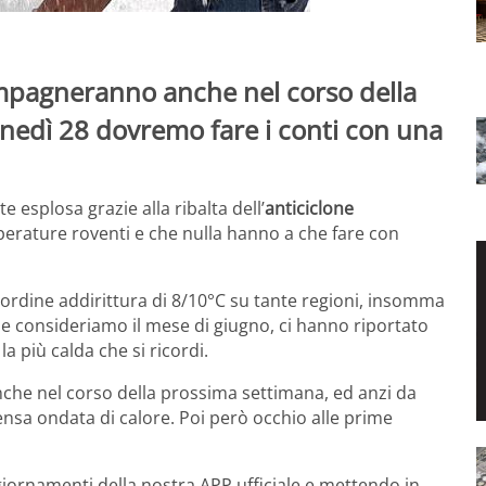
mpagneranno anche nel corso della
unedì 28 dovremo fare i conti con una
 esplosa grazie alla ribalta dell’
anticiclone
erature roventi e che nulla hanno a che fare con
’ordine addirittura di 8/10°C su tante regioni, insomma
se consideriamo il mese di giugno, ci hanno riportato
a più calda che si ricordi.
he nel corso della prossima settimana, ed anzi da
nsa ondata di calore. Poi però occhio alle prime
iornamenti della nostra APP ufficiale e mettendo in