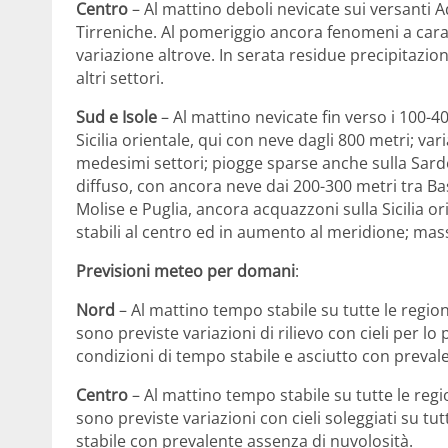
Centro
– Al mattino deboli nevicate sui versanti Ad
Tirreniche. Al pomeriggio ancora fenomeni a cara
variazione altrove. In serata residue precipitazio
altri settori.
Sud e Isole
– Al mattino nevicate fin verso i 100-40
Sicilia orientale, qui con neve dagli 800 metri; va
medesimi settori; piogge sparse anche sulla Sard
diffuso, con ancora neve dai 200-300 metri tra Ba
Molise e Puglia, ancora acquazzoni sulla Sicilia o
stabili al centro ed in aumento al meridione; mas
Previsioni meteo per domani
:
Nord
– Al mattino tempo stabile su tutte le region
sono previste variazioni di rilievo con cieli per lo 
condizioni di tempo stabile e asciutto con prevalen
Centro
– Al mattino tempo stabile su tutte le regi
sono previste variazioni con cieli soleggiati su tut
stabile con prevalente assenza di nuvolosità.