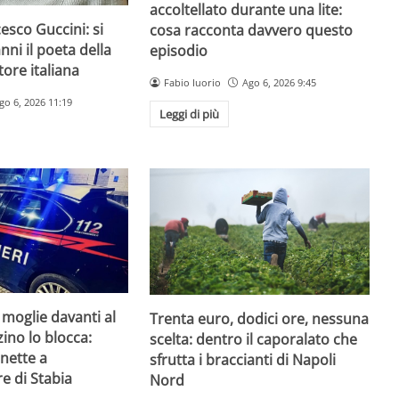
accoltellato durante una lite:
esco Guccini: si
cosa racconta davvero questo
nni il poeta della
episodio
ore italiana
Fabio Iuorio
Ago 6, 2026 9:45
go 6, 2026 11:19
Leggi di più
 moglie davanti al
Trenta euro, dodici ore, nessuna
zzino lo blocca:
scelta: dentro il caporalato che
nette a
sfrutta i braccianti di Napoli
e di Stabia
Nord