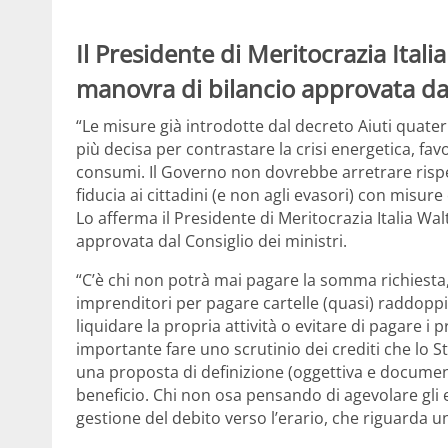
Il Presidente di Meritocrazia Ital
manovra di bilancio approvata dal 
“Le misure già introdotte dal decreto Aiuti quat
più decisa per contrastare la crisi energetica, f
consumi. Il Governo non dovrebbe arretrare rispet
fiducia ai cittadini (e non agli evasori) con misur
Lo afferma il Presidente di Meritocrazia Italia 
approvata dal Consiglio dei ministri.
“C’è chi non potrà mai pagare la somma richiesta, 
imprenditori per pagare cartelle (quasi) raddopp
liquidare la propria attività o evitare di pagare 
importante fare uno scrutinio dei crediti che lo S
una proposta di definizione (oggettiva e document
beneficio. Chi non osa pensando di agevolare gli e
gestione del debito verso l’erario, che riguarda u