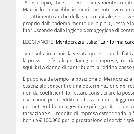
“Ad esempio, chi è contemporaneamente creditore
Mauriello – dovrebbe immediatamente avere un va
abbattimento anche della sorta capitale, se dov
proprio dall’inadempimento della p.a. Questa è la
fuoriuscendo dalle logiche demagogiche di contra
LEGGI ANCHE:
Meritocrazia Italia: “La riforma ca
“Va risolta in primis la vexata quaestio della flat
la pressione fiscale per famiglie e imprese, ma, 
squilibri a danno di contribuenti a reddito basso
È pubblica da tempo la posizione di Meritocrazia I
essenziale consentire una determinazione del redd
non da coefficienti forfettari; considerare la possi
esclusione per i redditi più bassi, e non alleggerire
permetterebbe una gestione più egualitaria del cr
tassazione sul reddito di impresa estendendo la fl
beni) e € 100.000 per la prestazione di servizi” sp