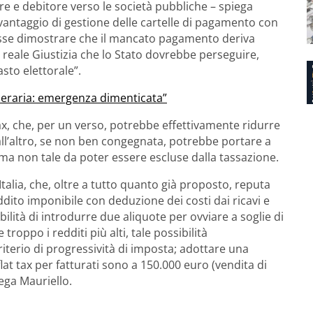
 e debitore verso le società pubbliche – spiega
ntaggio di gestione delle cartelle di pagamento con
esse dimostrare che il mancato pagamento deriva
 reale Giustizia che lo Stato dovrebbe perseguire,
sto elettorale”.
rceraria: emergenza dimenticata”
 tax, che, per un verso, potrebbe effettivamente ridurre
dall’altro, se non ben congegnata, potrebbe portare a
 ma non tale da poter essere escluse dalla tassazione.
talia, che, oltre a tutto quanto già proposto, reputa
ito imponibile con deduzione dei costi dai ricavi e
bilità di introdurre due aliquote per ovviare a soglie di
 troppo i redditi più alti, tale possibilità
iterio di progressività di imposta; adottare una
at tax per fatturati sono a 150.000 euro (vendita di
iega Mauriello.