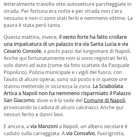
letteralmente travolto otto autovetture parcheggiate in
strada. Per fortuna era notte e per strada non c’era
nessuno e non ci sono stati feriti e nemmeno vittime. La
paura è stata però tanta.
Questa mattina, invece,
il vento forte ha fatto crollare
una impalcatura di un palazzo tra via Santa Lucia e via
Cesario Console
, a pochi passi dal lungomare di Napoli.
Anche qui fortunatamente non si sono registrati feriti,
solo danni ad auto (come da foto scattate da Pasquale
Popolizio). Polizia municipale e i vigili del fuoco, con
l’aiuto di alcuni operai, sono sul posto e in queste ore
stanno mettendo in sicurezza la zona.
La Sciabolata
Artica a Napoli non ha nemmeno risparmiato il Palazzo
San Giacomo
, dove vi è la sede del
Comune di Napoli
,
provocando la caduta di alcuni calcinacci. Anche qui
nessun ferito e danni lievi.
E ancora, a
via Manzoni
a Napoli, un albero secolare è
caduto sulla carreggiata. A
via Consalvo
, Fuorigrotta,