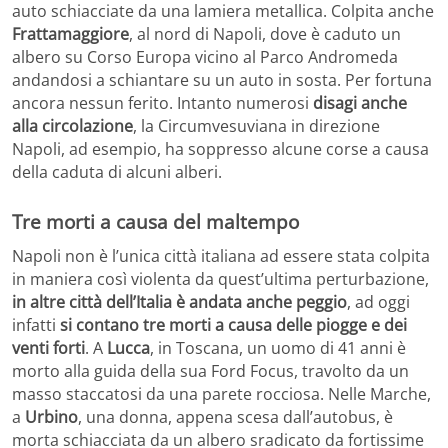
auto schiacciate da una lamiera metallica. Colpita anche
Frattamaggiore
, al nord di Napoli, dove è caduto un
albero su Corso Europa vicino al Parco Andromeda
andandosi a schiantare su un auto in sosta. Per fortuna
ancora nessun ferito. Intanto numerosi
disagi anche
alla circolazione
, la Circumvesuviana in direzione
Napoli, ad esempio, ha soppresso alcune corse a causa
della caduta di alcuni alberi.
Tre morti a causa del maltempo
Napoli non è l’unica città italiana ad essere stata colpita
in maniera così violenta da quest’ultima perturbazione,
in altre città dell’Italia è andata anche peggio
, ad oggi
infatti
si contano tre morti a causa delle piogge e dei
venti forti
. A
Lucca
, in Toscana, un uomo di 41 anni è
morto alla guida della sua Ford Focus, travolto da un
masso staccatosi da una parete rocciosa. Nelle Marche,
a
Urbino
, una donna, appena scesa dall’autobus, è
morta schiacciata da un albero sradicato da fortissime