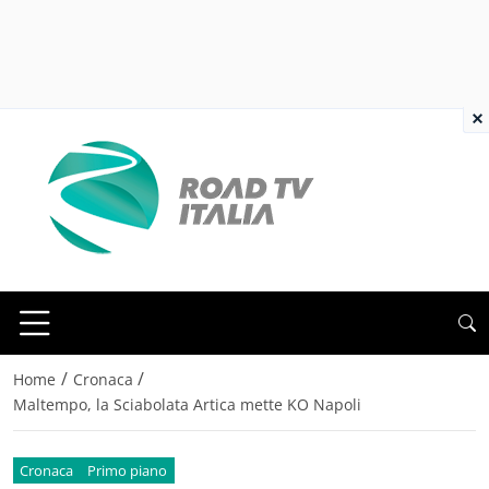
×
/
/
Home
Cronaca
Maltempo, la Sciabolata Artica mette KO Napoli
Cronaca
Primo piano