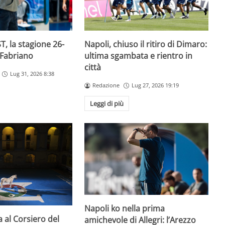
T, la stagione 26-
Napoli, chiuso il ritiro di Dimaro:
 Fabriano
ultima sgambata e rientro in
città
Lug 31, 2026 8:38
Redazione
Lug 27, 2026 19:19
Leggi di più
Napoli ko nella prima
a al Corsiero del
amichevole di Allegri: l’Arezzo