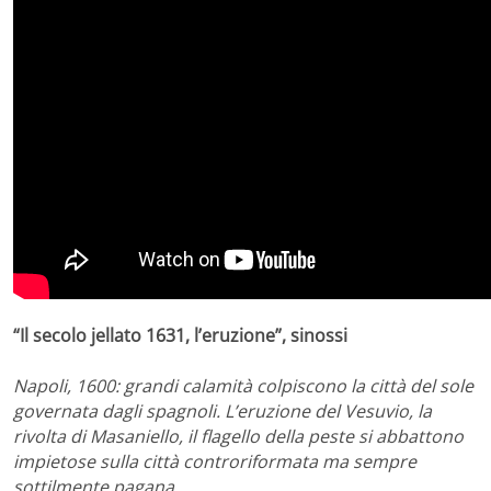
“Il secolo jellato 1631, l’eruzione”, sinossi
Napoli, 1600: grandi calamità colpiscono la città del sole
governata dagli spagnoli. L’eruzione del Vesuvio, la
rivolta di Masaniello, il flagello della peste si abbattono
impietose sulla città controriformata ma sempre
sottilmente pagana.