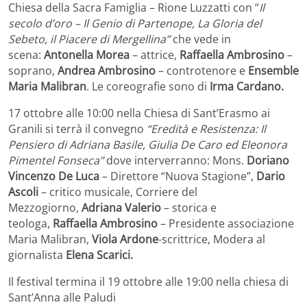
Chiesa della Sacra Famiglia – Rione Luzzatti con “
Il
secolo d’oro – Il Genio di Partenope, La Gloria del
Sebeto, il Piacere di Mergellina”
che vede in
scena:
Antonella Morea
– attrice,
Raffaella Ambrosino
–
soprano,
Andrea Ambrosino
– controtenore e
Ensemble
Maria Malibran
. Le coreografie sono di
Irma Cardano.
17 ottobre alle 10:00 nella Chiesa di Sant’Erasmo ai
Granili si terrà il convegno
“Eredità e Resistenza: Il
Pensiero di Adriana Basile, Giulia De Caro ed Eleonora
Pimentel Fonseca”
dove interverranno: Mons.
Doriano
Vincenzo De Luca
– Direttore “Nuova Stagione”,
Dario
Ascoli
– critico musicale, Corriere del
Mezzogiorno,
Adriana Valerio
– storica e
teologa,
Raffaella Ambrosino
– Presidente associazione
Maria Malibran,
Viola Ardone
-scrittrice, Modera al
giornalista
Elena Scarici.
Il festival termina il 19 ottobre alle 19:00 nella chiesa di
Sant’Anna alle Paludi