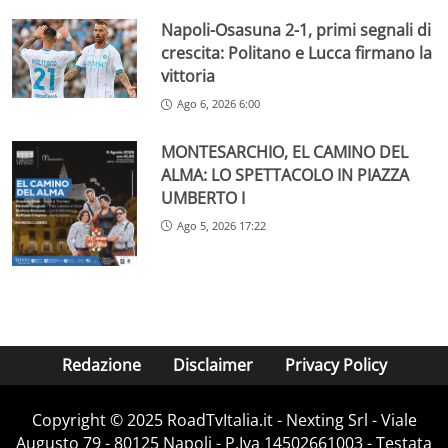
Napoli-Osasuna 2-1, primi segnali di
crescita: Politano e Lucca firmano la
vittoria
Ago 6, 2026 6:00
MONTESARCHIO, EL CAMINO DEL
ALMA: LO SPETTACOLO IN PIAZZA
UMBERTO I
Ago 5, 2026 17:22
Redazione
Disclaimer
Privacy Policy
Copyright ©️ 2025 RoadTvItalia.it - Nexting Srl - Viale
Augusto 79 - 80125 Napoli - P.Iva 14502661003 - Testata