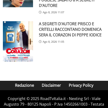
D’AUTORE
Ago 8, 2026 11:07
A SEGRETI D’AUTORE PRISCO E
CRITELLI RACCONTANO DOMENICA
SERA IL CORAZON DI PEPPE IODICE
Ago 8, 2026 11:05
Redazione
Disclaimer
Privacy Policy
Copyright ©️ 2025 RoadTvItalia.it - Nexting Srl - Viale
Augusto 79 - 80125 Napoli - P.Iva 14502661003 - Testata