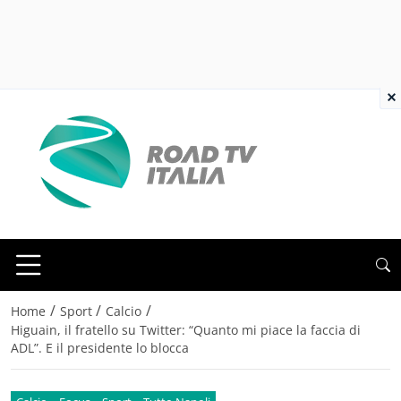
×
/
/
/
Home
Sport
Calcio
Higuain, il fratello su Twitter: “Quanto mi piace la faccia di
ADL”. E il presidente lo blocca