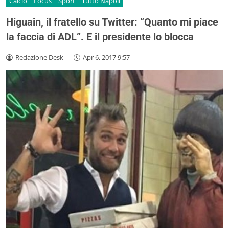
Calcio
Focus
Sport
Tutto Napoli
Higuain, il fratello su Twitter: “Quanto mi piace
la faccia di ADL”. E il presidente lo blocca
Redazione Desk
-
Apr 6, 2017 9:57