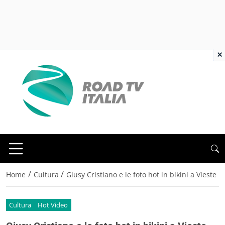
×
/
/
Home
Cultura
Giusy Cristiano e le foto hot in bikini a Vieste
Cultura
Hot Video