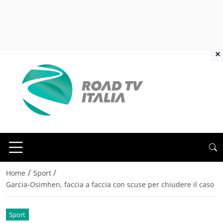
×
/
/
Home
Sport
Garcia-Osimhen, faccia a faccia con scuse per chiudere il caso
Sport