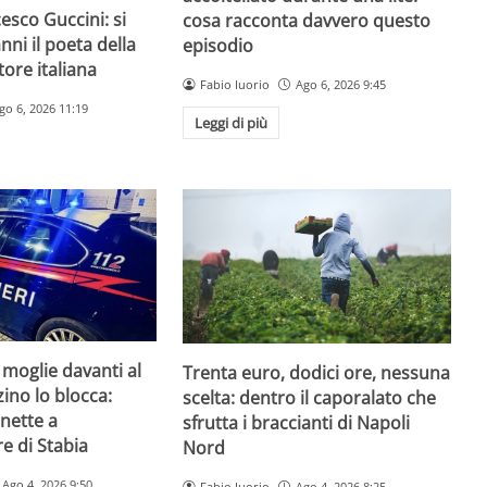
esco Guccini: si
cosa racconta davvero questo
nni il poeta della
episodio
ore italiana
Fabio Iuorio
Ago 6, 2026 9:45
go 6, 2026 11:19
Leggi di più
 moglie davanti al
Trenta euro, dodici ore, nessuna
zzino lo blocca:
scelta: dentro il caporalato che
nette a
sfrutta i braccianti di Napoli
e di Stabia
Nord
Ago 4, 2026 9:50
Fabio Iuorio
Ago 4, 2026 8:25