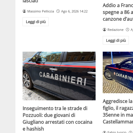
lasciati
Addio a Franc
Massimo Pelliccia
Ago 6, 2026 14:22
spegne a 86 a
canzone d’aut
Leggi di più
Redazione
A
Leggi di più
Aggredisce la
figlio, il raga
Inseguimento tra le strade di
35enne in ma
Pozzuoli: due giovani di
Castellammar
Giugliano arrestati con cocaina
e hashish
Fabio Iuorio