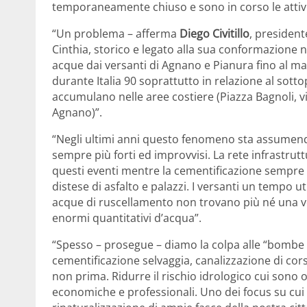
temporaneamente chiuso e sono in corso le attivit
“Un problema – afferma
Diego Civitillo
, president
Cinthia, storico e legato alla sua conformazione n
acque dai versanti di Agnano e Pianura fino al ma
durante Italia 90 soprattutto in relazione al so
accumulano nelle aree costiere (Piazza Bagnoli, 
Agnano)”.
“Negli ultimi anni questo fenomeno sta assumendo
sempre più forti ed improvvisi. La rete infrastrut
questi eventi mentre la cementificazione sempre
distese di asfalto e palazzi. I versanti un tempo u
acque di ruscellamento non trovano più né una ve
enormi quantitativi d’acqua”.
“Spesso – prosegue – diamo la colpa alle “bombe
cementificazione selvaggia, canalizzazione di cors
non prima. Ridurre il rischio idrologico cui sono 
economiche e professionali. Uno dei focus su cui 