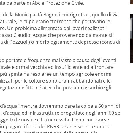
à da parte di Abc e Protezione Civile.
e della Municipalità Bagnoli-Fuorigrotta- , quello di via
aturale, le cupe erano “torrenti” che portavano le
re. Un problema alimentato dai lavori realizzati
ttopasso Claudio. Acque che provenendo da monte si
via di Pozzuoli) o morfologicamente depresse (conca di
 portate e frequenze mai viste a causa degli eventi
turale è ormai vecchia ed insufficiente ad affrontare
 più spinta ha reso aree un tempo agricole enormi
tilizzati per le colture sono orami abbandonati e le
getazione fitta né aree che possano assorbire gli
 d’acqua” mentre dovremmo dare la colpa a 60 anni di
i d’acqua ed infrastrutture progettate negli anni 60 se
oggetto le nostre città necessita di enormi risorse
impiegare i fondi del PNRR deve essere l’azione di