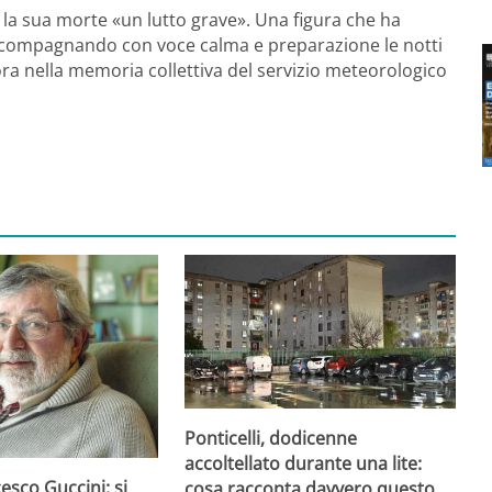
o la sua morte «un lutto grave». Una figura che ha
, accompagnando con voce calma e preparazione le notti
ra nella memoria collettiva del servizio meteorologico
Ponticelli, dodicenne
accoltellato durante una lite:
esco Guccini: si
cosa racconta davvero questo