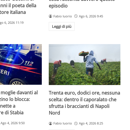
nni il poeta della
episodio
ore italiana
Fabio Iuorio
Ago 6, 2026 9:45
go 6, 2026 11:19
Leggi di più
 moglie davanti al
Trenta euro, dodici ore, nessuna
zzino lo blocca:
scelta: dentro il caporalato che
nette a
sfrutta i braccianti di Napoli
e di Stabia
Nord
Ago 4, 2026 9:50
Fabio Iuorio
Ago 4, 2026 8:25