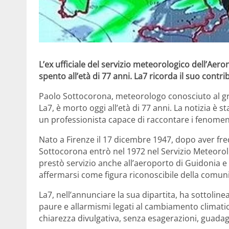
L’ex ufficiale del servizio meteorologico dell’Aeron
spento all’età di 77 anni. La7 ricorda il suo contr
Paolo Sottocorona, meteorologo conosciuto al gr
La7, è morto oggi all’età di 77 anni. La notizia è 
un professionista capace di raccontare i fenomeni
Nato a Firenze il 17 dicembre 1947, dopo aver frequ
Sottocorona entrò nel 1972 nel Servizio Meteorolo
prestò servizio anche all’aeroporto di Guidonia e
affermarsi come figura riconoscibile della comu
La7, nell’annunciare la sua dipartita, ha sottolin
paure e allarmismi legati al cambiamento climatic
chiarezza divulgativa, senza esagerazioni, guadag