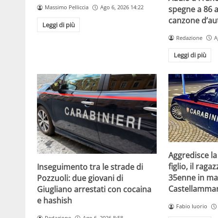
Massimo Pelliccia
Ago 6, 2026 14:22
spegne a 86 a
canzone d’aut
Leggi di più
Redazione
A
Leggi di più
Aggredisce la
figlio, il raga
Inseguimento tra le strade di
35enne in ma
Pozzuoli: due giovani di
Castellammar
Giugliano arrestati con cocaina
e hashish
Fabio Iuorio
Redazione
Ago 6, 2026 8:58