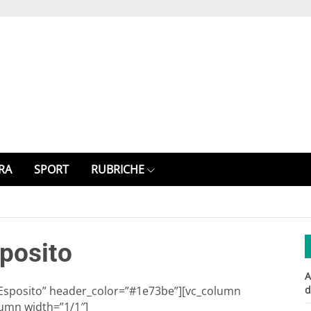
RA
SPORT
RUBRICHE
sposito
A
ro Esposito” header_color=”#1e73be”][vc_column
d
lumn width=”1/1″]