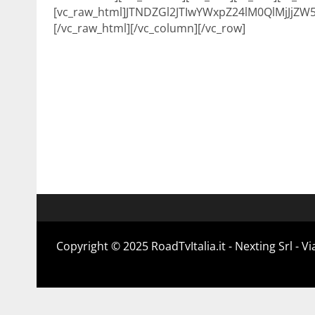
[vc_raw_html]JTNDZGl2JTIwYWxpZ24lM0QlMjJj
[/vc_raw_html][/vc_column][/vc_row]
Copyright ©️ 2025 RoadTvItalia.it - Nexting Srl - 