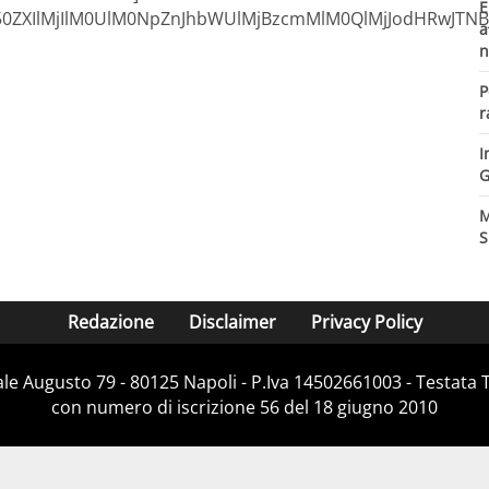
E
ZW50ZXIlMjIlM0UlM0NpZnJhbWUlMjBzcmMlM0QlMjJodHRwJ
a
n
P
r
I
G
M
S
Redazione
Disclaimer
Privacy Policy
Viale Augusto 79 - 80125 Napoli - P.Iva 14502661003 - Testata 
con numero di iscrizione 56 del 18 giugno 2010