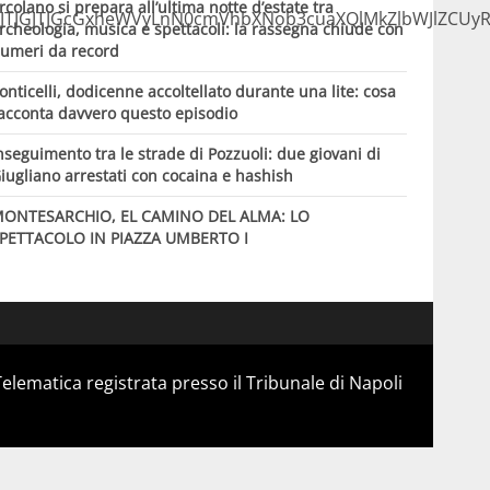
rcolano si prepara all’ultima notte d’estate tra
TNBJTJGJTJGcGxheWVyLnN0cmVhbXNob3cuaXQlMkZlbWJlZCU
rcheologia, musica e spettacoli: la rassegna chiude con
umeri da record
onticelli, dodicenne accoltellato durante una lite: cosa
acconta davvero questo episodio
nseguimento tra le strade di Pozzuoli: due giovani di
iugliano arrestati con cocaina e hashish
ONTESARCHIO, EL CAMINO DEL ALMA: LO
PETTACOLO IN PIAZZA UMBERTO I
Telematica registrata presso il Tribunale di Napoli