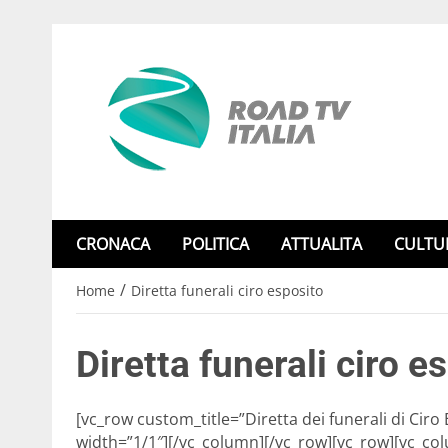
CRONACA
POLITICA
ATTUALITA
CULTU
/
Home
Diretta funerali ciro esposito
Diretta funerali ciro e
[vc_row custom_title=”Diretta dei funerali di Ci
width=”1/1″][/vc_column][/vc_row][vc_row][vc_co