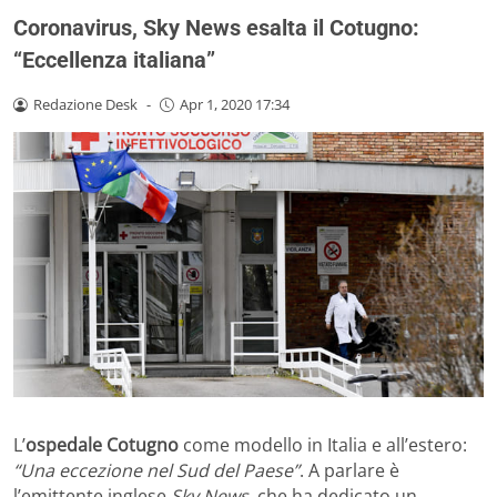
Coronavirus, Sky News esalta il Cotugno:
“Eccellenza italiana”
Redazione Desk
-
Apr 1, 2020 17:34
L’
ospedale Cotugno
come modello in Italia e all’estero:
“Una eccezione nel Sud del Paese”
. A parlare è
l’emittente inglese
Sky News
, che ha dedicato un