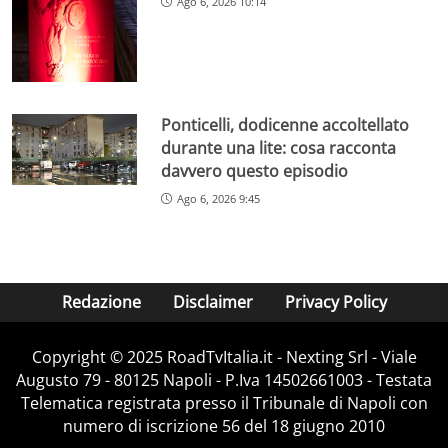
Ago 6, 2026 10:14
Ponticelli, dodicenne accoltellato
durante una lite: cosa racconta
davvero questo episodio
Ago 6, 2026 9:45
Redazione
Disclaimer
Privacy Policy
Copyright ©️ 2025 RoadTvItalia.it - Nexting Srl - Viale
Augusto 79 - 80125 Napoli - P.Iva 14502661003 - Testata
Telematica registrata presso il Tribunale di Napoli con
numero di iscrizione 56 del 18 giugno 2010