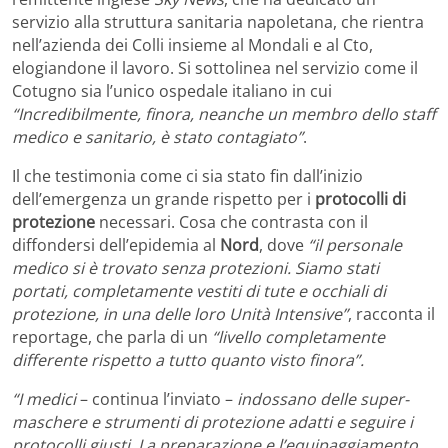
servizio alla struttura sanitaria napoletana, che rientra
nell’azienda dei Colli insieme al Mondali e al Cto,
elogiandone il lavoro. Si sottolinea nel servizio come il
Cotugno sia l’unico ospedale italiano in cui
“Incredibilmente, finora, neanche un membro dello staff
medico e sanitario, è stato contagiato”
.
Il che testimonia come ci sia stato fin dall’inizio
dell’emergenza un grande rispetto per i
protocolli di
protezione
necessari. Cosa che contrasta con il
diffondersi dell’epidemia al
Nord
, dove
“il personale
medico si è trovato senza protezioni. Siamo stati
portati, completamente vestiti di tute e occhiali di
protezione, in una delle loro Unità Intensive”
, racconta il
reportage, che parla di un
“livello completamente
differente rispetto a tutto quanto visto finora”.
“I medici
– continua l’inviato –
indossano delle super-
maschere e strumenti di protezione adatti e seguire i
protocolli giusti. La preparazione e l’equipaggiamento