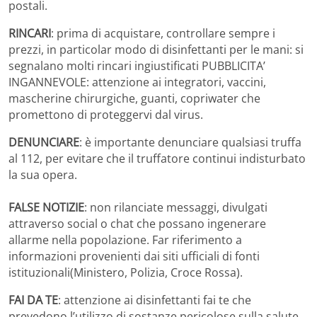
postali.
RINCARI
: prima di acquistare, controllare sempre i
prezzi, in particolar modo di disinfettanti per le mani: si
segnalano molti rincari ingiustificati PUBBLICITA’
INGANNEVOLE: attenzione ai integratori, vaccini,
mascherine chirurgiche, guanti, copriwater che
promettono di proteggervi dal virus.
DENUNCIARE
: è importante denunciare qualsiasi truffa
al 112, per evitare che il truffatore continui indisturbato
la sua opera.
FALSE NOTIZIE
: non rilanciate messaggi, divulgati
attraverso social o chat che possano ingenerare
allarme nella popolazione. Far riferimento a
informazioni provenienti dai siti ufficiali di fonti
istituzionali(Ministero, Polizia, Croce Rossa).
FAI DA TE
: attenzione ai disinfettanti fai te che
prevedono l’utilizzo di sostanze pericolose sulla salute.