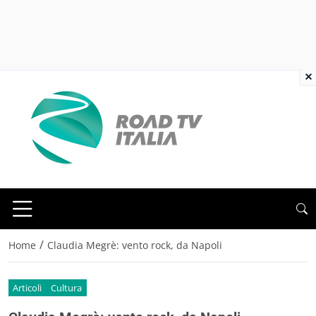
×
/
Home
Claudia Megrè: vento rock, da Napoli
Articoli
Cultura