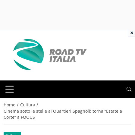
×
/
/
Home
Cultura
Cinema sotto le stelle ai Quartieri Spagnoli: torna “Estate a
Corte” a FOQUS