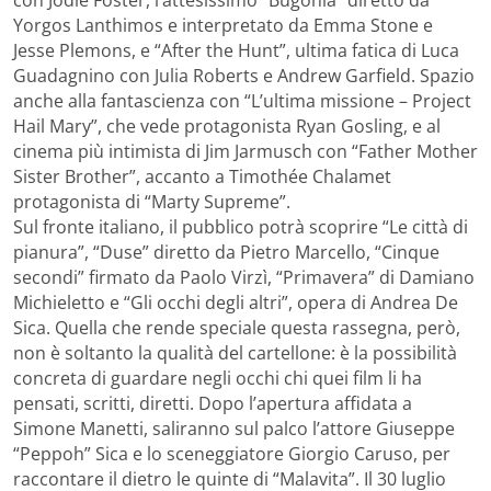
con Jodie Foster, l’attesissimo “Bugonia” diretto da
Yorgos Lanthimos e interpretato da Emma Stone e
Jesse Plemons, e “After the Hunt”, ultima fatica di Luca
Guadagnino con Julia Roberts e Andrew Garfield. Spazio
anche alla fantascienza con “L’ultima missione – Project
Hail Mary”, che vede protagonista Ryan Gosling, e al
cinema più intimista di Jim Jarmusch con “Father Mother
Sister Brother”, accanto a Timothée Chalamet
protagonista di “Marty Supreme”.
Sul fronte italiano, il pubblico potrà scoprire “Le città di
pianura”, “Duse” diretto da Pietro Marcello, “Cinque
secondi” firmato da Paolo Virzì, “Primavera” di Damiano
Michieletto e “Gli occhi degli altri”, opera di Andrea De
Sica. Quella che rende speciale questa rassegna, però,
non è soltanto la qualità del cartellone: è la possibilità
concreta di guardare negli occhi chi quei film li ha
pensati, scritti, diretti. Dopo l’apertura affidata a
Simone Manetti, saliranno sul palco l’attore Giuseppe
“Peppoh” Sica e lo sceneggiatore Giorgio Caruso, per
raccontare il dietro le quinte di “Malavita”. Il 30 luglio