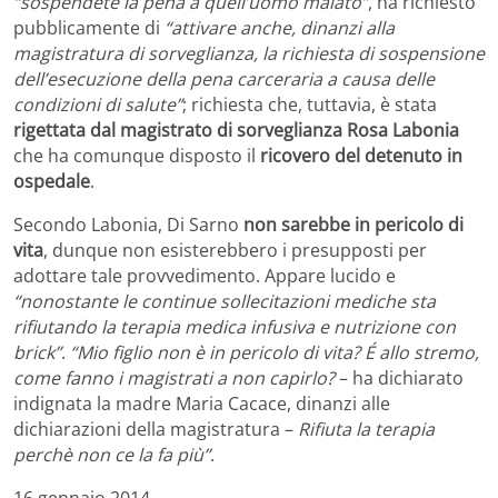
“sospendete la pena a quell’uomo malato”
, ha richiesto
pubblicamente di
“attivare anche, dinanzi alla
magistratura di sorveglianza, la richiesta di sospensione
dell’esecuzione della pena carceraria a causa delle
condizioni di salute”
; richiesta che, tuttavia, è stata
rigettata dal magistrato di sorveglianza Rosa Labonia
che ha comunque disposto il
ricovero del detenuto in
ospedale
.
Secondo Labonia, Di Sarno
non sarebbe in pericolo di
vita
, dunque non esisterebbero i presupposti per
adottare tale provvedimento. Appare lucido e
“nonostante le continue sollecitazioni mediche sta
rifiutando la terapia medica infusiva e nutrizione con
brick”
.
“Mio figlio non è in pericolo di vita? É allo stremo,
come fanno i magistrati a non capirlo?
– ha dichiarato
indignata la madre Maria Cacace, dinanzi alle
dichiarazioni della magistratura –
Rifiuta la terapia
perchè non ce la fa più”
.
16 gennaio 2014