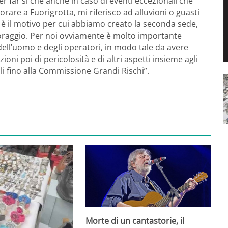
r far sì che anche in caso di eventi eccezionali che
are a Fuorigrotta, mi riferisco ad alluvioni o guasti
on è il motivo per cui abbiamo creato la seconda sede,
toraggio. Per noi ovviamente è molto importante
ell’uomo e degli operatori, in modo tale da avere
oni poi di pericolosità e di altri aspetti insieme agli
elli fino alla Commissione Grandi Rischi”.
Morte di un cantastorie, il