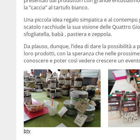
presentati dai produttori con grande entusiasmo 
la “caccia” al tartufo bianco.
Una piccola idea regalo simpatica e al contempo 
scatolo racchiude la sua visione delle Quattro Gio
sfogliatella, babà , pastiera e zeppola.
Da plauso, dunque, l’idea di dare la possibilità a 
loro prodotti, con la speranza che nelle prossime e
conoscere e poter così vedere crescere un evento 
bty