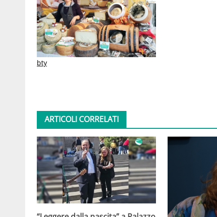
bty
ARTICOLI CORRELATI
“Leggere dalla nascita” a Palazzo