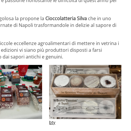
e passione nonostante le difficoltà di quest’anno per
golosa la propone la
Cioccolatteria Silva
che in uno
rnate di Napoli trasformandole in delizie al sapore di
piccole eccellenze agroalimentari di mettere in vetrina i
dizioni vi siano più produttori disposti a farsi
dai sapori antichi e genuini.
bty