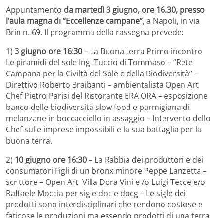
Appuntamento
da martedì 3 giugno, ore 16.30, presso
l’aula magna di “Eccellenze campane”
, a Napoli, in via
Brin n. 69. Il programma della rassegna prevede:
1)
3 giugno ore 16:30
– La Buona terra Primo incontro
Le piramidi del sole Ing. Tuccio di Tommaso – “Rete
Campana per la Civiltà del Sole e della Biodiversità” –
Direttivo Roberto Braibanti – ambientalista Open Art
Chef Pietro Parisi del Ristorante ERA ORA – esposizione
banco delle biodiversità slow food e parmigiana di
melanzane in boccacciello in assaggio – Intervento dello
Chef sulle imprese impossibili e la sua battaglia per la
buona terra.
2)
10 giugno ore 16:30
– La Rabbia dei produttori e dei
consumatori Figli di un bronx minore Peppe Lanzetta –
scrittore – Open Art Villa Dora Vini e /o Luigi Tecce e/o
Raffaele Moccia per sigle doc e docg – Le sigle dei
prodotti sono interdisciplinari che rendono costose e
faticose le produzioni ma essendo prodotti di una terra