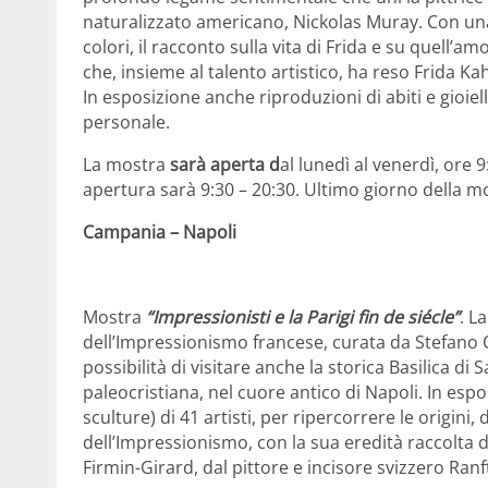
naturalizzato americano, Nickolas Muray. Con una g
colori, il racconto sulla vita di Frida e su quell’am
che, insieme al talento artistico, ha reso Frida K
In esposizione anche riproduzioni di abiti e gioiell
personale.
La mostra
sarà aperta d
al lunedì al venerdì, ore 
apertura sarà 9:30 – 20:30. Ultimo giorno della mo
Campania – Napoli
Mostra
“Impressionisti e la Parigi fin de siécle”
. L
dell’Impressionismo francese, curata da Stefano Oli
possibilità di visitare anche la storica Basilica di
paleocristiana, nel cuore antico di Napoli. In espo
sculture) di 41 artisti, per ripercorrere le origini,
dell’Impressionismo, con la sua eredità raccolta d
Firmin-Girard, dal pittore e incisore svizzero Ranf