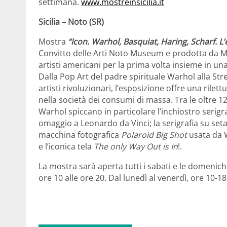
settimana.
www.mostreinsicilia.it
Sicilia – Noto (SR)
Mostra
“Icon. Warhol, Basquiat, Haring, Scharf.
L’
Convitto delle Arti Noto Museum e prodotta da Me
artisti americani per la prima volta insieme in una
Dalla Pop Art del padre spirituale Warhol alla Stree
artisti rivoluzionari, l’esposizione offre una rilet
nella società dei consumi di massa. Tra le oltre 1
Warhol spiccano in particolare l’inchiostro serigr
omaggio a Leonardo da Vinci; la serigrafia su set
macchina fotografica
Polaroid
Big Shot
usata da W
e l’iconica tela
The only Way Out is In
!.
La mostra sarà aperta tutti i sabati e le domeniche
ore 10 alle ore 20. Dal lunedì al venerdì, ore 10-