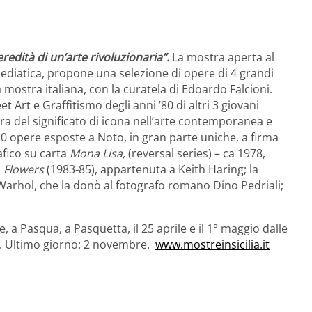
eredità di un’arte rivoluzionaria”.
La mostra aperta al
diatica, propone una selezione di opere di 4 grandi
 mostra italiana, con la curatela di Edoardo Falcioni.
t Art e Graffitismo degli anni ’80 di altri 3 giovani
tura del significato di icona nell’arte contemporanea e
20 opere esposte a Noto, in gran parte uniche, a firma
afico su carta
Mona Lisa,
(reversal series) – ca 1978,
a
Flowers
(1983-85), appartenuta a Keith Haring; la
arhol, che la donò al fotografo romano Dino Pedriali;
, a Pasqua, a Pasquetta, il 25 aprile e il 1° maggio dalle
18. Ultimo giorno: 2 novembre.
www.mostreinsicilia.it