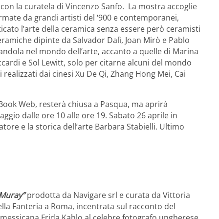
, con la curatela di Vincenzo Sanfo. La mostra accoglie
firmate da grandi artisti del ‘900 e contemporanei,
icato l’arte della ceramica senza essere però ceramisti
eramiche dipinte da Salvador Dalì, Joan Mirò e Pablo
ndola nel mondo dell’arte, accanto a quelle di Marina
cardi e Sol Lewitt, solo per citarne alcuni del mondo
i realizzati dai cinesi Xu De Qi, Zhang Hong Mei, Cai
 Book Web, resterà chiusa a Pasqua, ma aprirà
aggio dalle ore 10 alle ore 19. Sabato 26 aprile in
ore e la storica dell’arte Barbara Stabielli. Ultimo
s Muray”
prodotta da Navigare srl e curata da Vittoria
ella Fanteria a Roma, incentrata sul racconto del
 messicana Frida Kahlo al celebre fotografo ungherese