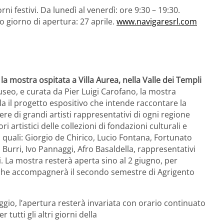
ni festivi. Da lunedì al venerdì: ore 9:30 – 19:30.
o giorno di apertura: 27 aprile.
www.navigaresrl.com
 è la mostra ospitata a Villa Aurea, nella Valle dei Templi
eo, e curata da Pier Luigi Carofano, la mostra
ola il progetto espositivo che intende raccontare la
pere di grandi artisti rappresentativi di ogni regione
i artistici delle collezioni di fondazioni culturali e
i quali: Giorgio de Chirico, Lucio Fontana, Fortunato
Burri, Ivo Pannaggi, Afro Basaldella, rappresentativi
i. La mostra resterà aperta sino al 2 giugno, per
e che accompagnerà il secondo semestre di Agrigento
ggio, l’apertura resterà invariata con orario continuato
 tutti gli altri giorni della