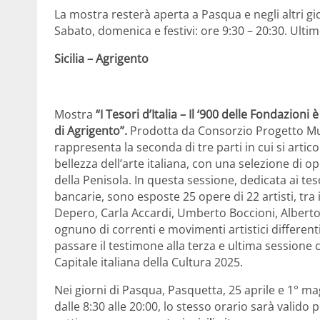
La mostra resterà aperta a Pasqua e negli altri gior
Sabato, domenica e festivi: ore 9:30 – 20:30. Ultim
Sicilia – Agrigento
Mostra
“I Tesori d’Italia – Il ‘900 delle Fondazioni
di Agrigento”.
Prodotta da Consorzio Progetto Mus
rappresenta la seconda di tre parti in cui si artic
bellezza dell’arte italiana, con una selezione di o
della Penisola. In questa sessione, dedicata ai tesor
bancarie, sono esposte 25 opere di 22 artisti, tra 
Depero, Carla Accardi, Umberto Boccioni, Alberto 
ognuno di correnti e movimenti artistici different
passare il testimone alla terza e ultima session
Capitale italiana della Cultura 2025.
Nei giorni di Pasqua, Pasquetta, 25 aprile e 1° ma
dalle 8:30 alle 20:00, lo stesso orario sarà valido per