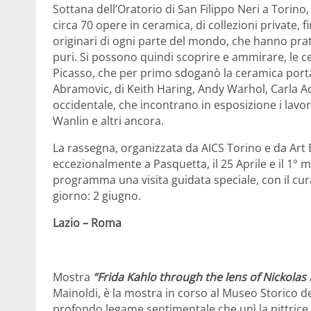
Sottana
dell’Oratorio di San Filippo Neri a Torino
circa 70 opere in ceramica, di collezioni private, 
originari di ogni parte del mondo, che hanno prat
puri. Si possono quindi scoprire e ammirare, le c
Picasso, che per primo sdoganò la ceramica porta
Abramovic, di Keith Haring, Andy Warhol, Carla Ac
occidentale, che incontrano in esposizione i lavor
Wanlin e altri ancora.
La rassegna, organizzata da AICS Torino e da Art
eccezionalmente a Pasquetta, il 25 Aprile e il 1° m
programma una visita guidata speciale, con il curat
giorno: 2 giugno.
Lazio – Roma
Mostra
“Frida Kahlo through the lens of Nickola
Mainoldi, è la mostra in corso al Museo Storico d
profondo legame sentimentale che unì la pittrice