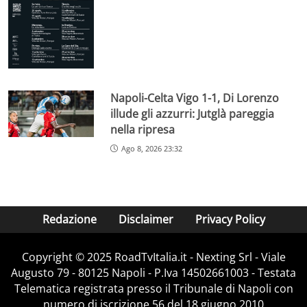
Napoli-Celta Vigo 1-1, Di Lorenzo
illude gli azzurri: Jutglà pareggia
nella ripresa
Ago 8, 2026 23:32
Redazione
Disclaimer
Privacy Policy
Copyright ©️ 2025 RoadTvItalia.it - Nexting Srl - Viale
Augusto 79 - 80125 Napoli - P.Iva 14502661003 - Testata
Telematica registrata presso il Tribunale di Napoli con
numero di iscrizione 56 del 18 giugno 2010