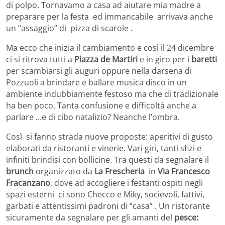
di polpo. Tornavamo a casa ad aiutare mia madre a
preparare per la festa ed immancabile arrivava anche
un “assaggio” di pizza di scarole .
Ma ecco che inizia il cambiamento e così il 24 dicembre
ci si ritrova tutti a
Piazza de Martiri
e in giro per i
baretti
per scambiarsi gli auguri oppure nella darsena di
Pozzuoli a brindare e ballare musica disco in un
ambiente indubbiamente festoso ma che di tradizionale
ha ben poco. Tanta confusione e difficoltà anche a
parlare …e di cibo natalizio? Neanche l’ombra.
Così si fanno strada nuove proposte: aperitivi di gusto
elaborati da ristoranti e vinerie. Vari giri, tanti sfizi e
infiniti brindisi con bollicine. Tra questi da segnalare il
brunch
organizzato da
La Frescheria
in
Via Francesco
Fracanzano
, dove ad accogliere i festanti ospiti negli
spazi esterni ci sono Checco e Miky, socievoli, fattivi,
garbati e attentissimi padroni di “casa” . Un ristorante
sicuramente da segnalare per gli amanti del
pesce: