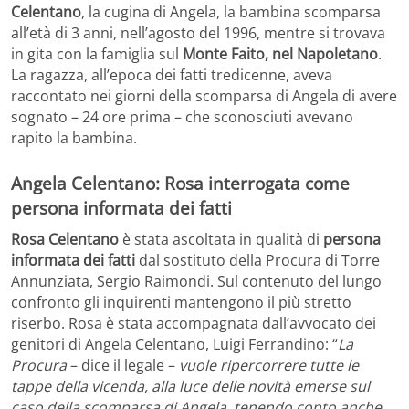
Celentano
, la cugina di Angela, la bambina scomparsa
all’età di 3 anni, nell’agosto del 1996, mentre si trovava
in gita con la famiglia sul
Monte Faito, nel Napoletano
.
La ragazza, all’epoca dei fatti tredicenne, aveva
raccontato nei giorni della scomparsa di Angela di avere
sognato – 24 ore prima – che sconosciuti avevano
rapito la bambina.
Angela Celentano: Rosa interrogata come
persona informata dei fatti
Rosa Celentano
è stata ascoltata in qualità di
persona
informata dei fatti
dal sostituto della Procura di Torre
Annunziata, Sergio Raimondi. Sul contenuto del lungo
confronto gli inquirenti mantengono il più stretto
riserbo. Rosa è stata accompagnata dall’avvocato dei
genitori di Angela Celentano, Luigi Ferrandino: “
La
Procura
– dice il legale –
vuole ripercorrere tutte le
tappe della vicenda, alla luce delle novità emerse sul
caso della scomparsa di Angela, tenendo conto anche