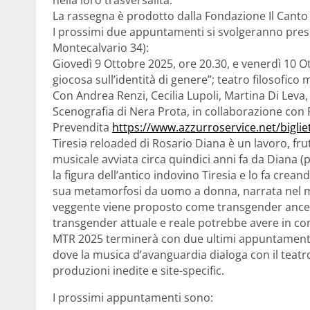
nella loro trasversalità.
La rassegna è prodotto dalla Fondazione Il Canto d
I prossimi due appuntamenti si svolgeranno press
Montecalvario 34):
Giovedì 9 Ottobre 2025, ore 20.30, e venerdì 10 Ot
giocosa sull’identità di genere”; teatro filosofico
Con Andrea Renzi, Cecilia Lupoli, Martina Di Leva, 
Scenografia di Nera Prota, in collaborazione con 
Prevendita
https://www.azzurroservice.
net/bigliet
Tiresiə reloaded di Rosario Diana è un lavoro, fru
musicale avviata circa quindici anni fa da Diana (pr
la figura dell’antico indovino Tiresia e lo fa crea
sua metamorfosi da uomo a donna, narrata nel mito
veggente viene proposto come transgender ances
transgender attuale e reale
potrebbe avere in co
MTR 2025 terminerà con due ultimi appuntamenti 
dove la musica d’avanguardia dialoga con il teatro f
produzioni inedite e site-specific.
I prossimi appuntamenti sono: