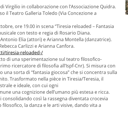
i Virgilio in collaborazione con l’Associazione Quidra.
o il Teatro Galleria Toledo (Via Concezione a
tobre, ore 19.00 in scena “Tiresiə reloaded – Fantasia
 musicale con testo e regia di Rosario Diana.
Antonio Elia (attori) e Arianna Montella (danzatrice).
Rebecca Carlizzi e Arianna Canfora.
ti/tiresia-
reloaded-/
tto di una sperimentazione sul teatro filosofico-
imo ricercatore di filosofia all’Ispf-Cnr). Si misura con
ndo una sorta di “fantasia giocosa” che si concentra sulla
. Trasformato nella pièce in Tiresia/Teresia, il
trale e ideal
e, con cui ogni
mune una cognizione dell’umano più estesa e ricca.
consolidando così la rassegna diventata crocevia
ilosofico, la danza e le arti visive, dando vita a