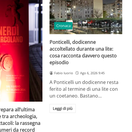
Cronaca
Ponticelli, dodicenne
accoltellato durante una lite:
cosa racconta davvero questo
episodio
Fabio Iuorio
Ago 6, 2026 9:45
A Ponticelli un dodicenne resta
ferito al termine di una lite con
un coetaneo. Bastano…
Leggi di più
repara all’ultima
e tra archeologia,
tacoli: la rassegna
umeri da record