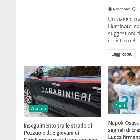
Redazione
A
Un viaggio tr
illuminate, sp
suggestioni c
indietro nel…
Leggi di più
Sport
Cronaca
Napoli-Osasun
Inseguimento tra le strade di
segnali di cre
Pozzuoli: due giovani di
Lucca firmano