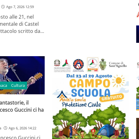
Ago 7, 2026 12:59
sto alle 21, nel
entale di Castel
ttacolo scritto da…
naca
Cultura
ntastorie, il
cesco Guccini ci ha
a
Ago 6, 2026 14:22
ancesco Guccini ci