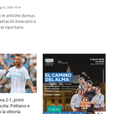
go 6, 2026 10:14
a le antiche domus
ettacoli itineranti e
he riportano
a 2-1, primi
scita: Politano e
Cultura
 la vittoria