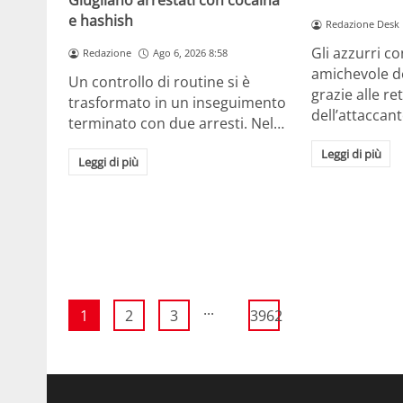
Giugliano arrestati con cocaina
e hashish
Redazione Desk
Gli azzurri c
Redazione
Ago 6, 2026 8:58
amichevole d
Un controllo di routine si è
grazie alle re
trasformato in un inseguimento
dell’attaccan
terminato con due arresti. Nel…
Leggi di più
Leggi di più
...
1
2
3
3962