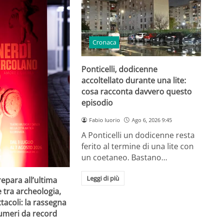
Cronaca
Ponticelli, dodicenne
accoltellato durante una lite:
cosa racconta davvero questo
episodio
Fabio Iuorio
Ago 6, 2026 9:45
A Ponticelli un dodicenne resta
ferito al termine di una lite con
un coetaneo. Bastano…
Leggi di più
repara all’ultima
e tra archeologia,
tacoli: la rassegna
umeri da record