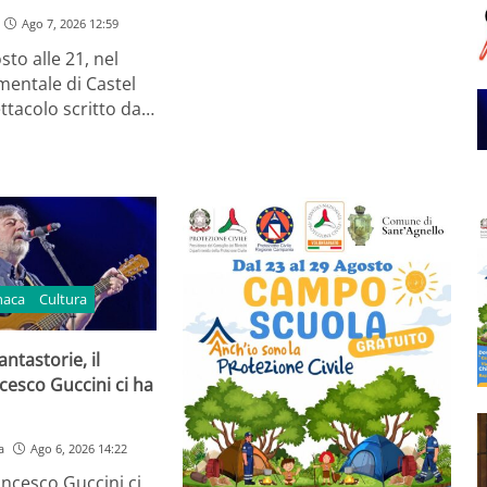
Ago 7, 2026 12:59
sto alle 21, nel
entale di Castel
ttacolo scritto da…
naca
Cultura
ntastorie, il
cesco Guccini ci ha
a
Ago 6, 2026 14:22
ancesco Guccini ci