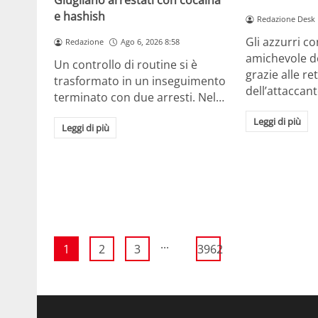
Giugliano arrestati con cocaina
e hashish
Redazione Desk
Gli azzurri c
Redazione
Ago 6, 2026 8:58
amichevole d
Un controllo di routine si è
grazie alle re
trasformato in un inseguimento
dell’attaccan
terminato con due arresti. Nel…
Leggi di più
Leggi di più
...
1
2
3
3962