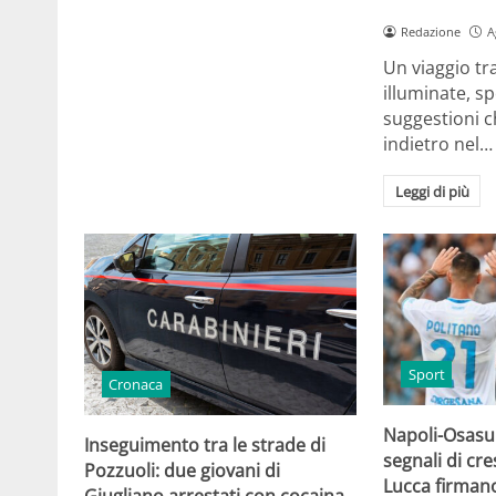
Redazione
A
Un viaggio tr
illuminate, sp
suggestioni c
indietro nel…
Leggi di più
Sport
Cronaca
Napoli-Osasun
Inseguimento tra le strade di
segnali di cre
Pozzuoli: due giovani di
Lucca firmano