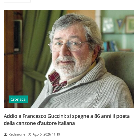
Cronaca
Addio a Francesco Guccini: si spegne a 86 anni il poeta
della canzone d’autore italiana
Redazione
Ago 6, 2026 11:19