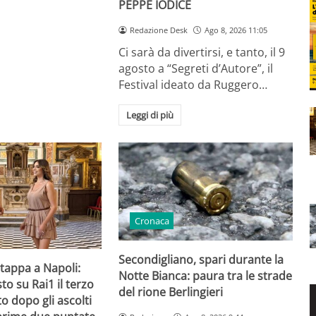
PEPPE IODICE
Redazione Desk
Ago 8, 2026 11:05
Ci sarà da divertirsi, e tanto, il 9
agosto a “Segreti d’Autore”, il
Festival ideato da Ruggero…
Leggi di più
Cronaca
Secondigliano, spari durante la
 tappa a Napoli:
Notte Bianca: paura tra le strade
to su Rai1 il terzo
del rione Berlingieri
 dopo gli ascolti