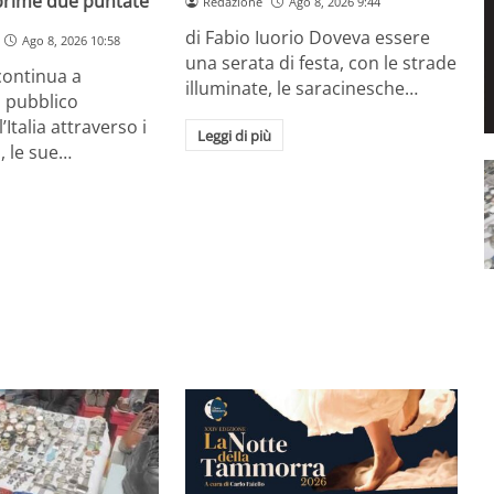
 prime due puntate
Redazione
Ago 8, 2026 9:44
di Fabio Iuorio Doveva essere
Ago 8, 2026 10:58
una serata di festa, con le strade
continua a
illuminate, le saracinesche…
l pubblico
Italia attraverso i
Leggi di più
, le sue…