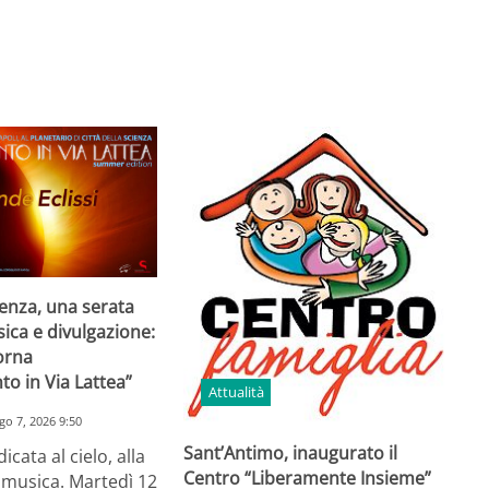
ienza, una serata
sica e divulgazione:
torna
o in Via Lattea”
Attualità
go 7, 2026 9:50
Sant’Antimo, inaugurato il
cata al cielo, alla
Centro “Liberamente Insieme”
a musica. Martedì 12