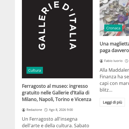
Cronaca
Una maglietta
paga davvero 
Fabio Iuorio
Alla Maddalen
Cultura
Finanza ha s
capi con marc
Ferragosto al museo: ingresso
blitz…
gratuito nelle Gallerie d’Italia di
Milano, Napoli, Torino e Vicenza
Leggi di più
Redazione
Ago 8, 2026 9:00
Un Ferragosto all'insegna
dell'arte e della cultura. Sabato