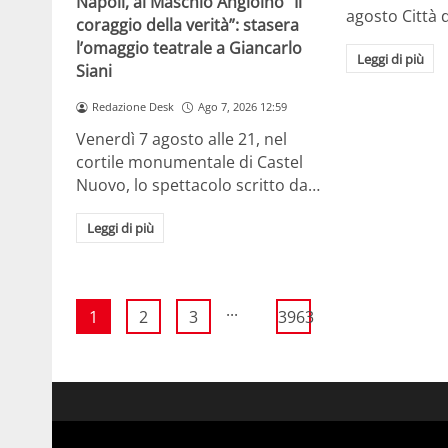
Napoli, al Maschio Angioino “Il
agosto Città 
coraggio della verità”: stasera
l’omaggio teatrale a Giancarlo
Leggi di più
Siani
Redazione Desk
Ago 7, 2026 12:59
Venerdì 7 agosto alle 21, nel
cortile monumentale di Castel
Nuovo, lo spettacolo scritto da…
Leggi di più
...
1
2
3
3963