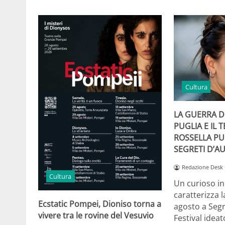
Cultura
LA GUERRA DE
PUGLIA E IL 
ROSSELLA PU
SEGRETI D’A
Redazione Desk
Cultura
Un curioso i
caratterizza l
Ecstatic Pompei, Dioniso torna a
agosto a Segre
vivere tra le rovine del Vesuvio
Festival idea