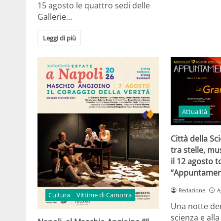
15 agosto le quattro sedi delle
Gallerie…
Leggi di più
Attualità
Città della Sc
tra stelle, mu
il 12 agosto 
“Appuntament
Redazione
A
Cultura
Vittime di Camorra
Una notte dedi
scienza e all