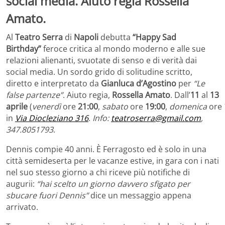
social media. Aiuto regia Rossella
Amato.
Al
Teatro Serra
di
Napoli
debutta
“Happy Sad
Birthday”
feroce critica al mondo moderno e alle sue
relazioni alienanti, svuotate di senso e di verità dai
social media. Un sordo grido di solitudine scritto,
diretto e interpretato da
Gianluca d’Agostino
per
“Le
false partenze”
. Aiuto regia,
Rossella Amato
. Dall’
11
al
13
aprile
(
venerdì
ore
21:00
,
sabato
ore
19:00
,
domenica
ore
in
Via Diocleziano 316
.
Info:
teatroserra@gmail.com
,
347.8051793
.
Dennis compie 40 anni. È Ferragosto ed è solo in una
città semideserta per le vacanze estive, in gara con i nati
nel suo stesso giorno a chi riceve più notifiche di
augurii:
“hai scelto un giorno davvero sfigato per
sbucare fuori Dennis”
dice un messaggio appena
arrivato.