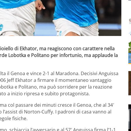
gioiello di Ekhator, ma reagiscono con carattere nella
perde Lobotka e Politano per infortunio, ma applaude la
lta il Genoa e vince 2-1 al Maradona. Decisivi Anguissa
006 Jeff Ekhator a firmare il momentaneo vantaggio
Lobotka e Politano, ma può sorridere per la reazione
to a inizio ripresa e subito protagonista.
ma col passare dei minuti cresce il Genoa, che al 34′
o l’assist di Norton-Cuffy. I padroni di casa vanno al
egole fisiche.
mo, schiaccia l’avversario e al 57′ Anguissa firma l’1-1.