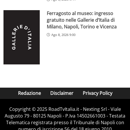
Ferragosto al museo: ingresso
gratuito nelle Gallerie d’Italia di
Milano, Napoli, Torino e Vicenza
Ago 8, 2026 9:00
Redazione
Disclaimer
Privacy Policy
Copyright ©️ 2025 RoadTvItalia.it - Nexting Srl - Viale
Augusto 79 - 80125 Napoli - P.Iva 14502661003 - Testata
Telematica registrata presso il Tribunale di Napoli con
numero di iscrizione 56 del 18 giugno 2010