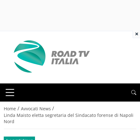
×
/
/
Home
Avvocati News
Linda Maisto eletta segretaria del Sindacato forense di Napoli
Nord