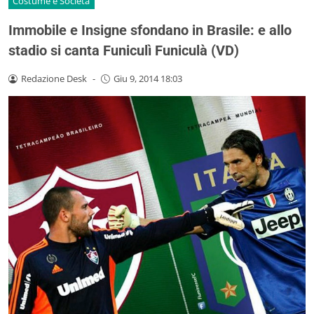
Costume e Società
Immobile e Insigne sfondano in Brasile: e allo
stadio si canta Funiculì Funiculà (VD)
Redazione Desk
-
Giu 9, 2014 18:03