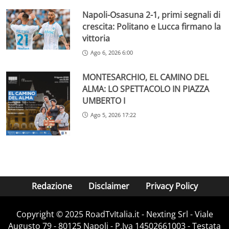
Napoli-Osasuna 2-1, primi segnali di
crescita: Politano e Lucca firmano la
vittoria
Ago 6, 2026 6:00
MONTESARCHIO, EL CAMINO DEL
ALMA: LO SPETTACOLO IN PIAZZA
UMBERTO I
Ago 5, 2026 17:22
Redazione
Disclaimer
Privacy Policy
Copyright ©️ 2025 RoadTvItalia.it - Nexting Srl - Viale
Augusto 79 - 80125 Napoli - P.Iva 14502661003 - Testata