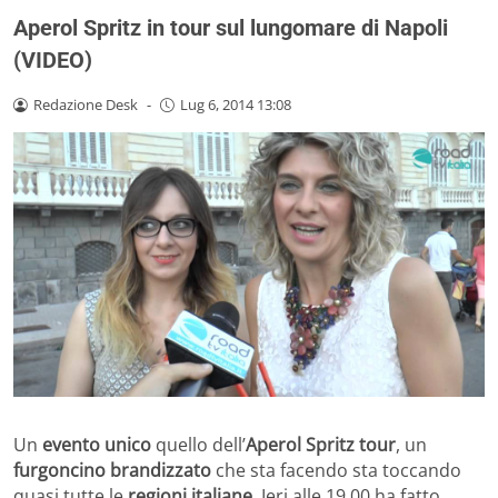
Aperol Spritz in tour sul lungomare di Napoli
(VIDEO)
Redazione Desk
-
Lug 6, 2014 13:08
Un
evento unico
quello dell’
Aperol Spritz tour
, un
furgoncino brandizzato
che sta facendo sta toccando
quasi tutte le
regioni italiane
. Ieri alle 19.00 ha fatto