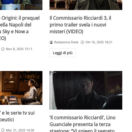
Il Commissario Ricciardi 3, il
Origini: il prequel
primo trailer svela i nuovi
lla Napoli del
misteri (VIDEO)
u Sky e Now a
EO)
Redazione Desk
Ott 16, 2025 18:21
Nov 8, 2025 15:11
Leggi di più
 e le serie tv sui
‘Il commissario Ricciardi’, Lino
peutici
Guanciale presenta la terza
Mar 31, 2025 14:30
stagione: “Vi spiego il segreto