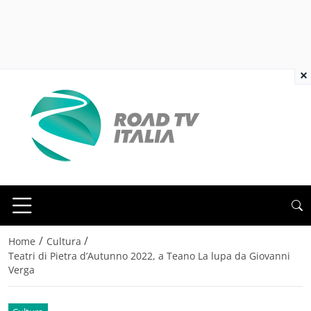
×
/
/
Home
Cultura
Teatri di Pietra d’Autunno 2022, a Teano La lupa da Giovanni
Verga