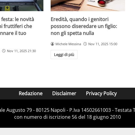
 festa: le novità
Eredità, quando i genitori
 fruttiferi che
possono diseredare un figlio:
nnare il tuo
non gli spetta nulla
Michele Messina
Nov 11, 2025 15:00
Nov 11, 2025 21:30
Leggi di più
Redazione
Disclaimer
Privacy Policy
Viale Augusto 79 - 80125 Napoli - P.Iva 14502661003 - Testata 
con numero di iscrizione 56 del 18 giugno 2010