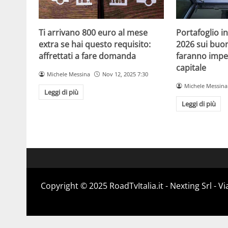
Ti arrivano 800 euro al mese
Portafoglio in
extra se hai questo requisito:
2026 sui buoni
affrettati a fare domanda
faranno impe
capitale
Michele Messina
Nov 12, 2025 7:30
Michele Messina
Leggi di più
Leggi di più
Copyright ©️ 2025 RoadTvItalia.it - Nexting Srl - 