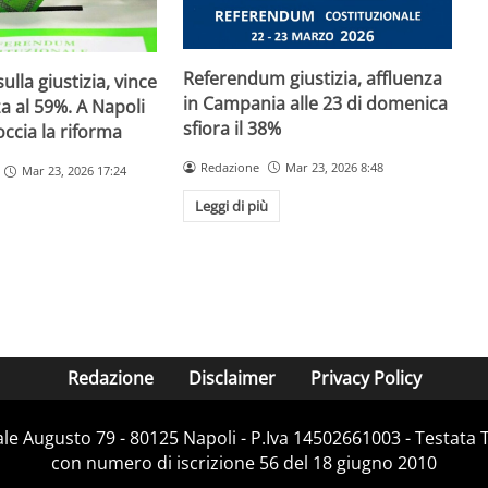
Referendum giustizia, affluenza
lla giustizia, vince
in Campania alle 23 di domenica
za al 59%. A Napoli
sfiora il 38%
occia la riforma
Redazione
Mar 23, 2026 8:48
Mar 23, 2026 17:24
Leggi di più
Redazione
Disclaimer
Privacy Policy
Viale Augusto 79 - 80125 Napoli - P.Iva 14502661003 - Testata 
con numero di iscrizione 56 del 18 giugno 2010