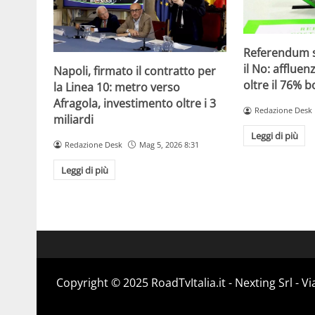
Referendum su
il No: affluen
Napoli, firmato il contratto per
oltre il 76% b
la Linea 10: metro verso
Afragola, investimento oltre i 3
Redazione Desk
miliardi
Leggi di più
Redazione Desk
Mag 5, 2026 8:31
Leggi di più
Copyright ©️ 2025 RoadTvItalia.it - Nexting Srl - 