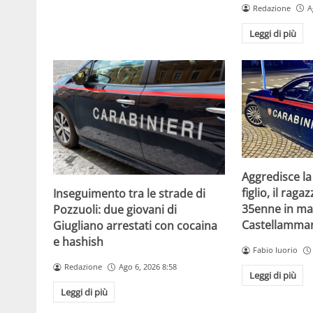
Redazione
A
Leggi di più
Aggredisce la
figlio, il raga
Inseguimento tra le strade di
35enne in ma
Pozzuoli: due giovani di
Castellammar
Giugliano arrestati con cocaina
e hashish
Fabio Iuorio
Redazione
Ago 6, 2026 8:58
Leggi di più
Leggi di più