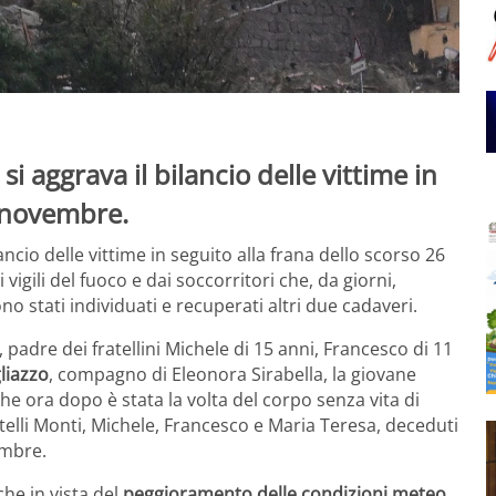
 si aggrava il bilancio delle vittime in
6 novembre.
bilancio delle vittime in seguito alla frana dello scorso 26
 vigili del fuoco e dai soccorritori che, da giorni,
 stati individuati e recuperati altri due cadaveri.
, padre dei fratellini Michele di 15 anni, Francesco di 11
liazzo
, compagno di Eleonora Sirabella, la giovane
 ora dopo è stata la volta del corpo senza vita di
elli Monti, Michele, Francesco e Maria Teresa, deceduti
embre.
che in vista del
peggioramento delle condizioni meteo