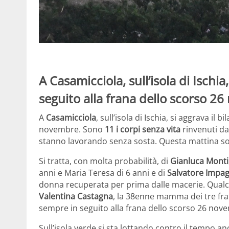
A Casamicciola, sull’isola di Ischia,
seguito alla frana dello scorso 2
A
Casamicciola
, sull’isola di Ischia, si aggrava il 
novembre. Sono
11 i corpi senza vita
rinvenuti dai
stanno lavorando senza sosta. Questa mattina sono
Si tratta, con molta probabilità, di
Gianluca Monti
anni e Maria Teresa di 6 anni e di
Salvatore Impag
donna recuperata per prima dalle macerie. Qualche
Valentina Castagna
, la 38enne mamma dei tre frat
sempre in seguito alla frana dello scorso 26 nov
Sull’isola verde si sta lottando contro il tempo an