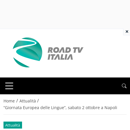
×
/
/
Home
Attualità
“Giornata Europea delle Lingue”, sabato 2 ottobre a Napoli
Attualità