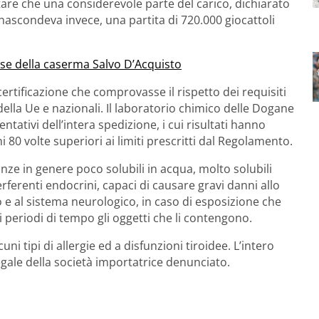
are che una considerevole parte del carico, dichiarato
 nascondeva invece, una partita di 720.000 giocattoli
asse della caserma Salvo D’Acquisto
a certificazione che comprovasse il rispetto dei requisiti
della Ue e nazionali. Il laboratorio chimico delle Dogane
tativi dell’intera spedizione, i cui risultati hanno
 80 volte superiori ai limiti prescritti dal Regolamento.
tanze in genere poco solubili in acqua, molto solubili
terferenti endocrini, capaci di causare gravi danni allo
 e al sistema neurologico, in caso di esposizione che
 periodi di tempo gli oggetti che li contengono.
uni tipi di allergie ed a disfunzioni tiroidee. L’intero
egale della società importatrice denunciato.