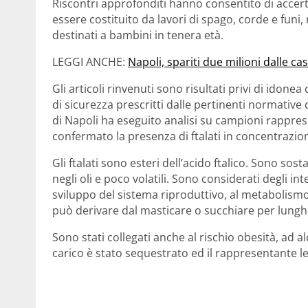
Riscontri approfonditi hanno consentito di accert
essere costituito da lavori di spago, corde e funi,
destinati a bambini in tenera età.
LEGGI ANCHE:
Napoli, spariti due milioni dalle c
Gli articoli rinvenuti sono risultati privi di idone
di sicurezza prescritti dalle pertinenti normative 
di Napoli ha eseguito analisi su campioni rappresen
confermato la presenza di ftalati in concentrazioni
Gli ftalati sono esteri dell’acido ftalico. Sono sos
negli oli e poco volatili. Sono considerati degli in
sviluppo del sistema riproduttivo, al metabolismo
può derivare dal masticare o succhiare per lunghi
Sono stati collegati anche al rischio obesità, ad alc
carico è stato sequestrato ed il rappresentante l