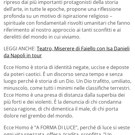
ripreso dai più importanti protagonisti della storia
dell’arte, in tutte le epoche, propone una riflessione
profonda su un motivo di ispirazione religioso –
spirituale con fondamentali risvolti umanitari che fanno
riferimento al nostro approccio ai tanti sconfitti e ai
derelitti del mondo in cui viviamo.
LEGGI ANCHE:
Teatro, Miserere di Faiello con Isa Danieli
da Napoli in tour
Ecce Homo è storia di identità negate, uccise e deposte
da poteri caotici. È un discorso senza tempo e senza
luogo perché è storia di un Dio. Un Dio trafitto, umiliato,
minuscolo, come tutti i minimi nelle classifiche terrestri.
Ecce Homo è una presa di distanza dalla superbia dei
più forti e dei violenti. È la denuncia di chi condanna
senza ragione, di chi dimentica il male, di chi porta
dolore nel grembo del mondo.
Ecce Homo è “A FORMA DI LUCE”, perché di luce si veste
ogni vita spezzata, offesa, tradita, sconfitta. “Un